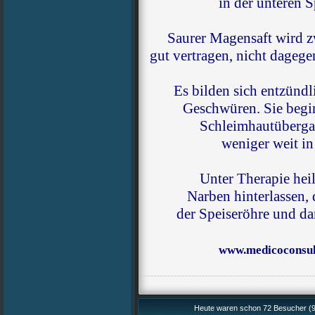
in der unteren S
Saurer Magensaft wird 
gut vertragen, nicht dageg
Es bilden sich entzünd
Geschwüren. Sie begi
Schleimhautüberga
weniger weit in
Unter Therapie hei
Narben hinterlassen,
der Speiseröhre und da
www.medicoconsult
Heute waren schon 72 Besucher (9