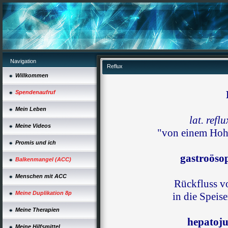
Navigation
Reflux
Willkommen
Spendenaufruf
Mein Leben
lat. refl
Meine Videos
"von einem Hohl
Promis und ich
gastroöso
Balkenmangel (ACC)
Menschen mit ACC
Rückfluss v
Meine Duplikation 8p
in die Speis
Meine Therapien
hepatoju
Meine Hilfsmittel