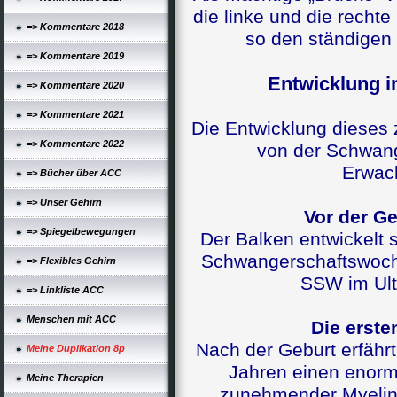
die linke und die rechte
=> Kommentare 2018
so den ständigen
=> Kommentare 2019
Entwicklung i
=> Kommentare 2020
=> Kommentare 2021
Die Entwicklung dieses z
=> Kommentare 2022
von der Schwang
Erwac
=> Bücher über ACC
=> Unser Gehirn
Vor der Ge
=> Spiegelbewegungen
Der Balken entwickelt 
Schwangerschaftswoch
=> Flexibles Gehirn
SSW im Ultr
=> Linkliste ACC
Menschen mit ACC
Die erste
Nach der Geburt erfährt
Meine Duplikation 8p
Jahren einen enor
Meine Therapien
zunehmender Myelini