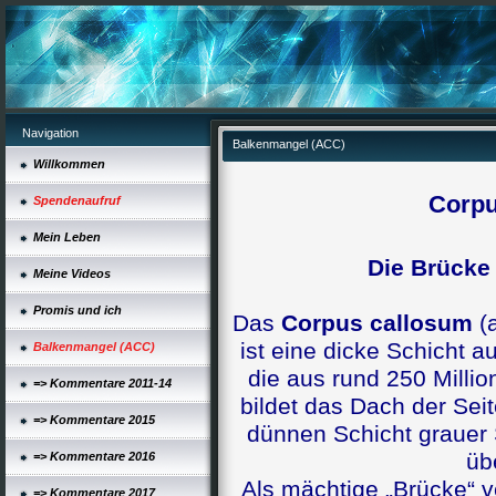
Navigation
Balkenmangel (ACC)
Willkommen
Corpu
Spendenaufruf
Mein Leben
Die Brücke
Meine Videos
Promis und ich
Das
Corpus callosum
(a
ist eine dicke Schicht 
Balkenmangel (ACC)
die aus rund 250 Milli
=> Kommentare 2011-14
bildet das Dach der Seit
=> Kommentare 2015
dünnen Schicht grauer 
üb
=> Kommentare 2016
Als mächtige „Brücke“ 
=> Kommentare 2017