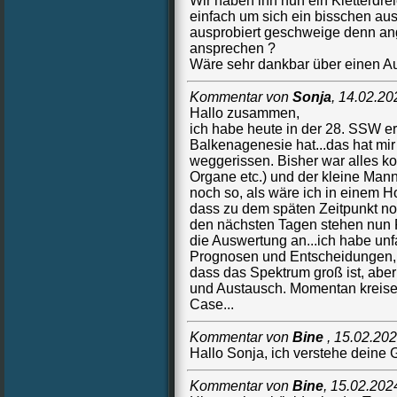
Wir haben ihn nun ein Kletterdrei
einfach um sich ein bisschen aus
ausprobiert geschweige denn ange
ansprechen ?
Wäre sehr dankbar über einen 
Kommentar von
Sonja
,
14.02.20
Hallo zusammen,
ich habe heute in der 28. SSW e
Balkenagenesie hat...das hat mi
weggerissen. Bisher war alles ko
Organe etc.) und der kleine Mann
noch so, als wäre ich in einem Ho
dass zu dem späten Zeitpunkt n
den nächsten Tagen stehen nun
die Auswertung an...ich habe unf
Prognosen und Entscheidungen, d
dass das Spektrum groß ist, aber 
und Austausch. Momentan kreis
Case...
Kommentar von
Bine
,
15.02.20
Hallo Sonja, ich verstehe deine 
Kommentar von
Bine
,
15.02.202