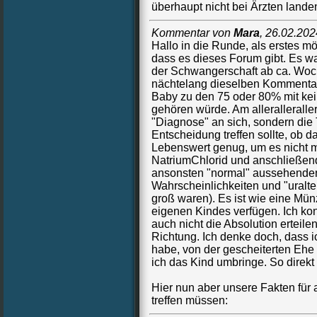
überhaupt nicht bei Ärzten lande
Kommentar von
Mara
,
26.02.202
Hallo in die Runde, als erstes mö
dass es dieses Forum gibt. Es wa
der Schwangerschaft ab ca. Woch
nächtelang dieselben Kommentar
Baby zu den 75 oder 80% mit kei
gehören würde. Am alleralleralle
"Diagnose" an sich, sondern die 
Entscheidung treffen sollte, ob 
Lebenswert genug, um es nicht mit
NatriumChlorid und anschließend
ansonsten "normal" aussehende
Wahrscheinlichkeiten und "uralte
groß waren). Es ist wie eine Mü
eigenen Kindes verfügen. Ich kon
auch nicht die Absolution erteile
Richtung. Ich denke doch, dass 
habe, von der gescheiterten Ehe
ich das Kind umbringe. So direkt h
Hier nun aber unsere Fakten für 
treffen müssen: