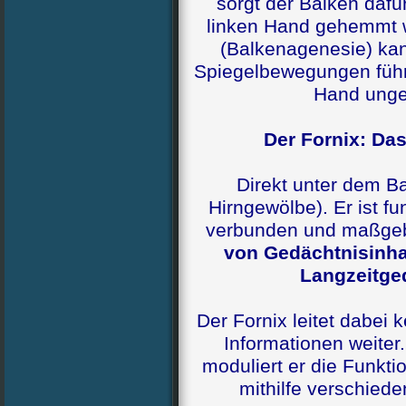
sorgt der Balken dafü
linken Hand gehemmt w
(Balkenagenesie) ka
Spiegelbewegungen führ
Hand unge
Der Fornix: Da
Direkt unter dem Ba
Hirngewölbe). Er ist f
verbunden und maßgeb
von Gedächtnisinhal
Langzeitge
Der Fornix leitet dabei k
Informationen weiter.
moduliert er die Funkti
mithilfe verschiede