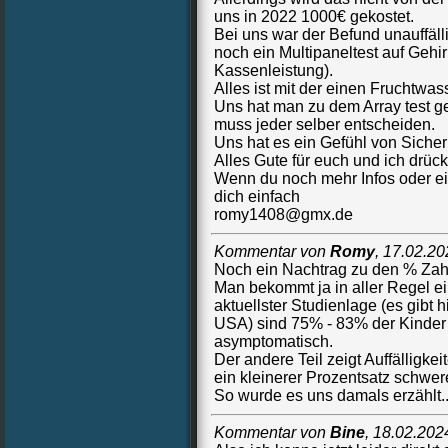
uns in 2022 1000€ gekostet.
Bei uns war der Befund unauffälli
noch ein Multipaneltest auf Geh
Kassenleistung).
Alles ist mit der einen Fruchtwas
Uns hat man zu dem Array test g
muss jeder selber entscheiden.
Uns hat es ein Gefühl von Siche
Alles Gute für euch und ich drüc
Wenn du noch mehr Infos oder e
dich einfach
romy1408@gmx.de
Kommentar von
Romy
,
17.02.20
Noch ein Nachtrag zu den % Zah
Man bekommt ja in aller Regel e
aktuellster Studienlage (es gibt 
USA) sind 75% - 83% der Kinder 
asymptomatisch.
Der andere Teil zeigt Auffälligke
ein kleinerer Prozentsatz schwer
So wurde es uns damals erzählt...
Kommentar von
Bine
,
18.02.202