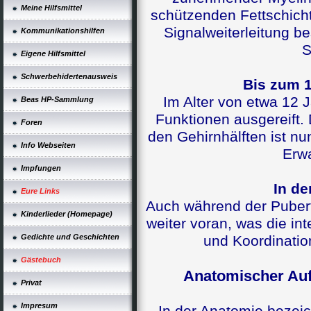
Meine Hilfsmittel
schützenden Fettschicht
Signalweiterleitung be
Kommunikationshilfen
S
Eigene Hilfsmittel
Schwerbehidertenausweis
Bis zum 1
Im Alter von etwa 12 
Beas HP-Sammlung
Funktionen ausgereift
Foren
den Gehirnhälften ist nu
Info Webseiten
Erw
Impfungen
In de
Eure Links
Auch während der Pubertä
Kinderlieder (Homepage)
weiter voran, was die i
Gedichte und Geschichten
und Koordinatio
Gästebuch
Anatomischer Au
Privat
Impresum