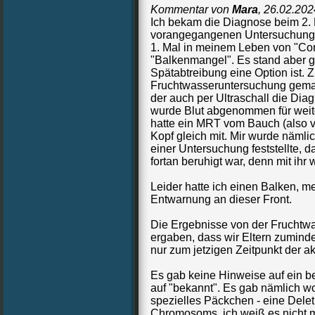
Kommentar von
Mara
,
26.02.202
Ich bekam die Diagnose beim 2. 
vorangegangenen Untersuchungen
1. Mal in meinem Leben von "Co
"Balkenmangel". Es stand aber g
Spätabtreibung eine Option ist. 
Fruchtwasseruntersuchung gemac
der auch per Ultraschall die Diag
wurde Blut abgenommen für weit
hatte ein MRT vom Bauch (also
Kopf gleich mit. Mir wurde nämlic
einer Untersuchung feststellte, d
fortan beruhigt war, denn mit ihr
Leider hatte ich einen Balken, m
Entwarnung an dieser Front.
Die Ergebnisse von der Fruchtw
ergaben, dass wir Eltern zuminde
nur zum jetzigen Zeitpunkt der a
Es gab keine Hinweise auf ein b
auf "bekannt". Es gab nämlich woh
spezielles Päckchen - eine Dele
Chromosoms, ich weiß es nicht me