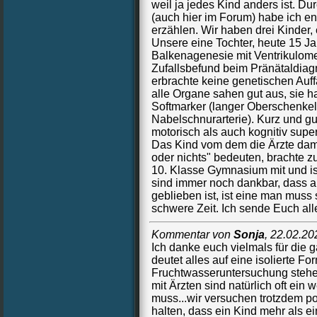
weil ja jedes Kind anders ist. Du
(auch hier im Forum) habe ich e
erzählen. Wir haben drei Kinder
Unsere eine Tochter, heute 15 Jahr
Balkenagenesie mit Ventrikulomeg
Zufallsbefund beim Pränätaldiag
erbrachte keine genetischen Auff
alle Organe sahen gut aus, sie 
Softmarker (langer Oberschenkel
Nabelschnurarterie). Kurz und gu
motorisch als auch kognitiv super
Das Kind vom dem die Ärzte dama
oder nichts" bedeuten, brachte z
10. Klasse Gymnasium mit und i
sind immer noch dankbar, dass a
geblieben ist, ist eine man muss
schwere Zeit. Ich sende Euch all
Kommentar von
Sonja
,
22.02.20
Ich danke euch vielmals für die
deutet alles auf eine isolierte Fo
Fruchtwasseruntersuchung stehe
mit Ärzten sind natürlich oft ein 
muss...wir versuchen trotzdem po
halten, dass ein Kind mehr als ei