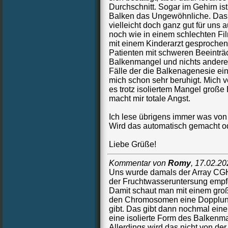
Durchschnitt. Sogar im Gehirn ist
Balken das Ungewöhnliche. Das 
vielleicht doch ganz gut für uns
noch wie in einem schlechten Fi
mit einem Kinderarzt gesprochen,
Patienten mit schweren Beeinträc
Balkenmangel und nichts anderes
Fälle der die Balkenagenesie e
mich schon sehr beruhigt. Mich v
es trotz isoliertem Mangel große 
macht mir totale Angst.
Ich lese übrigens immer was von
Wird das automatisch gemacht od
Liebe Grüße!
Kommentar von
Romy
,
17.02.20
Uns wurde damals der Array CGH
der Fruchtwasseruntersung empf
Damit schaut man mit einem groß
den Chromosomen eine Dopplung 
gibt. Das gibt dann nochmal eine
eine isolierte Form des Balkenma
Allerdings wird das nicht von d