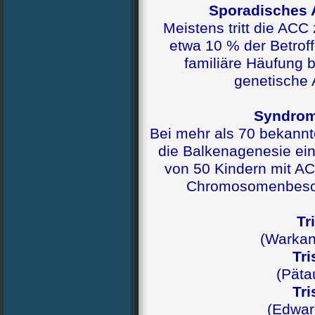
Sporadisches A
Meistens tritt die ACC 
etwa 10 % der Betroff
familiäre Häufung 
genetische 
Syndrom
Bei mehr als 70 bekann
die Balkenagenesie ein
von 50 Kindern mit A
Chromosomenbesond
Tr
(Warkan
Tri
(Päta
Tri
(Edwar