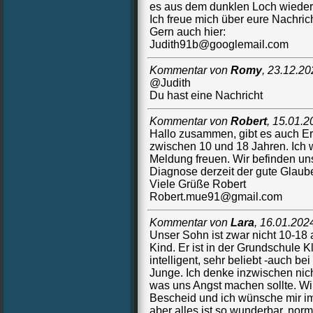
es aus dem dunklen Loch wieder 
Ich freue mich über eure Nachric
Gern auch hier:
Judith91b@googlemail.com
Kommentar von
Romy
,
23.12.20
@Judith
Du hast eine Nachricht
Kommentar von
Robert
,
15.01.2
Hallo zusammen, gibt es auch Er
zwischen 10 und 18 Jahren. Ich w
Meldung freuen. Wir befinden uns
Diagnose derzeit der gute Glaube
Viele Grüße Robert
Robert.mue91@gmail.com
Kommentar von
Lara
,
16.01.202
Unser Sohn ist zwar nicht 10-18 a
Kind. Er ist in der Grundschule Kl
intelligent, sehr beliebt -auch b
Junge. Ich denke inzwischen nic
was uns Angst machen sollte. Wi
Bescheid und ich wünsche mir i
aber alles ist so wunderbar, nor