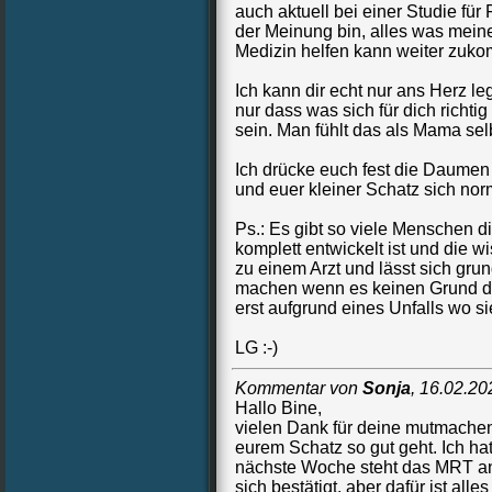
auch aktuell bei einer Studie für
der Meinung bin, alles was mein
Medizin helfen kann weiter zuk
Ich kann dir echt nur ans Herz l
nur dass was sich für dich richtig
sein. Man fühlt das als Mama sel
Ich drücke euch fest die Daumen 
und euer kleiner Schatz sich norm
Ps.: Es gibt so viele Menschen d
komplett entwickelt ist und die 
zu einem Arzt und lässt sich gr
machen wenn es keinen Grund daz
erst aufgrund eines Unfalls wo s
LG :-)
Kommentar von
Sonja
,
16.02.20
Hallo Bine,
vielen Dank für deine mutmachen
eurem Schatz so gut geht. Ich ha
nächste Woche steht das MRT an
sich bestätigt, aber dafür ist alle