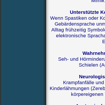
Mimik
Unterstützte 
Wenn Spastiken oder Ko
Gebärdensprache unm
Alltag frühzeitig Symbo
elektronische Sprach
E
Wahrneh
Seh- und Hörminderun
Schielen (A
Neurologi
Krampfanfälle und 
Kinderlähmungen (Zereb
körpereigenen