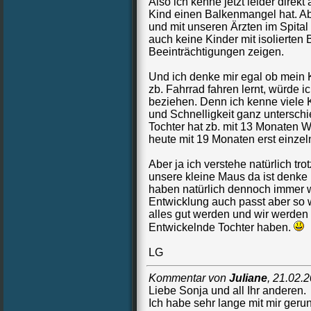
Also ich kenne jetzt leider direk
Kind einen Balkenmangel hat. Abe
und mit unseren Ärzten im Spital
auch keine Kinder mit isolierte
Beeinträchtigungen zeigen.
Und ich denke mir egal ob mein K
zb. Fahrrad fahren lernt, würde i
beziehen. Denn ich kenne viele 
und Schnelligkeit ganz unterschi
Tochter hat zb. mit 13 Monaten W
heute mit 19 Monaten erst einzel
Aber ja ich verstehe natürlich t
unsere kleine Maus da ist denke i
haben natürlich dennoch immer w
Entwicklung auch passt aber so 
alles gut werden und wir werde
Entwickelnde Tochter haben.
LG
Kommentar von
Juliane
,
21.02.
Liebe Sonja und all Ihr anderen.
Ich habe sehr lange mit mir geru