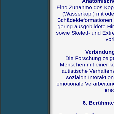
Anatomische
Eine Zunahme des Kopf
(Wasserkopf) mit od
Schädeldeformationen 
gering ausgebildete H
sowie Skelett- und Ext
vo
Verbindun
Die Forschung zeigt,
Menschen mit einer k
autistische Verhalte
sozialen Interaktion
emotionale Verarbeitun
ersc
6. Berühmte