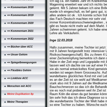
Ich lag ca. ein halbes Jahr im Krankenh
Magenring erweitert war und ich nichts bei
=> Kommentare 2018
gelernt. Mit 5 Jahren bekam ich eine Bril
wurde ich eingeschult, es lief ganz gut
alles andere ist ok . Ich konnte schon f
=> Kommentare 2019
das Fach Deutsch machten mir sehr viel 
immer Konzentrationsschwieriegkeiten , i
=> Kommentare 2020
gibt es heute nicht mehr auf dem Markt. 
Jahren schwimmen gelernt. Ich habe ein
=> Kommentare 2021
Lehre als Verkäuferin.
=> Kommentare 2022
Inge 12.03.2018
=> Bücher über ACC
Hallo zusammen, meine Tochter ist jetzt 
mit 9 Jahren festgestellt trotz intensive
Risikoschwangerschaft). Bis zu ihrem 4 L
=> Unser Gehirn
einer Zeckenimpfung bemerkte ich dann d
Habe in der Zeit ergo und Logopädie mit i
=> Spiegelbewegungen
lassen weil ich dachte sie sei auf einer 
sie als normal entwickeltes Kind gemeis
=> Flexibles Gehirn
worden ist wegen ihrem Grosswuchs. Auße
wunderbares glückliches Kind mit viel Le
=> Linkliste ACC
es an der Zeit ist sie wohl auf Medikame
stark also mit 9 Jahren auf die Medikame
Menschen mit ACC
Bauchschmerzen so das ich die Behandlun
sie es noch mal probieren weil ihr Ziel is
Raum Köln die einen da gut beraten könn
Meine Duplikation 8p
bin sehr froh das ich diese Diagnose so 
die wunderbarste Tochter der Welt habe 
Meine Therapien
so eine Tochter zu haben. Wünsche euch a