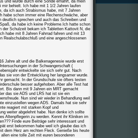
aus und wurde durch eine Sonde ernährt, da mein
 mir behielt. Ich habe mit 1 1/2 Jahren laufen
le, da ich auch Strabismus habe, mit 7 Jahren
, ich habe schon immer eine Rechenschwäche, aber
rüh deutlich sprechen und auch das Schreiben und
Spaß, da habe ich keine Probleme.Ich hatte schon
n der Schulzeit bekam ich Tabletten Kattovit N, die
Ich habe mit 8 Jahren Fahrrad fahren und mit 13
en Realschulabschluß und eine angeschlossenen
16 Jahre alt und die Balkenagenesie wurde erst
r Untersuchungen in der Schwangerschaft (
ebensjahr entwickelte sie sich sehr gut. Nach
as sie von der Entwicklung her langsamer wurde.
hr gemacht. In der Grundschule sie öfters testen
Förderschule besser aufgehoben. Aber alle Test hat
tert. Bis dann mit 9 Jahren ein MRT gemacht
r das sie ADS und LRS hat ist sie ein
bensfreude. Nun sind wir wieder in Behandlung weil
nte einzustellen wegen ADS. Damals hat sie sehr
nte reagiert mit starken Kopf und
g weiter abgelehnt habe. Nun denke ich sollte
t es Altenpflegerin zu werden. Kennt ihr Kliniken im
en??? Finde eure Beiträge sehr interessant und
spät erst bekommen habe weil ich glaube das ich
mit dem Herz am rechten Fleck. Genieße bis heute
llen eine tolle Zeit mit euren besonderen