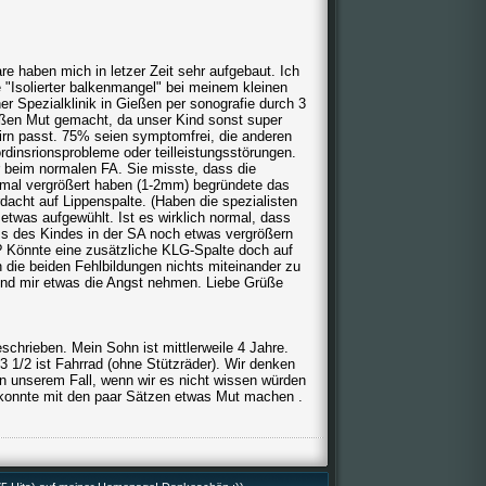
 haben mich in letzer Zeit sehr aufgebaut. Ich
 "Isolierter balkenmangel" bei meinem kleinen
 Spezialklinik in Gießen per sonografie durch 3
roßen Mut gemacht, da unser Kind sonst super
hirn passt. 75% seien symptomfrei, die anderen
rdinsrionsprobleme oder teilleistungsstörungen.
r beim normalen FA. Sie misste, dass die
nimal vergrößert haben (1-2mm) begründete das
cht auf Lippenspalte. (Haben die spezialisten
etwas aufgewühlt. Ist es wirklich normal, dass
s des Kindes in der SA noch etwas vergrößern
? Könnte eine zusätzliche KLG-Spalte doch auf
die beiden Fehlbildungen nichts miteinander zu
n und mir etwas die Angst nehmen. Liebe Grüße
chrieben. Mein Sohn ist mittlerweile 4 Jahre.
 3 1/2 ist Fahrrad (ohne Stützräder). Wir denken
 In unserem Fall, wenn wir es nicht wissen würden
 konnte mit den paar Sätzen etwas Mut machen .