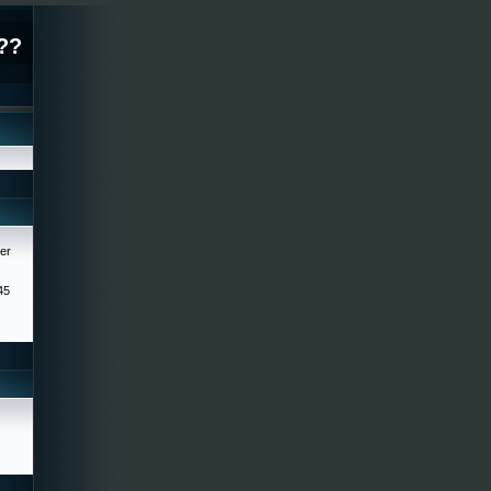
??
er
45