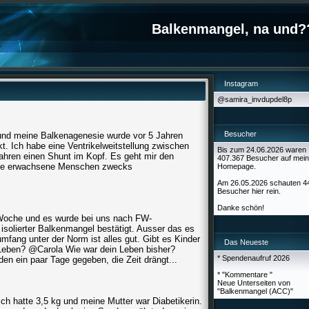
Balkenmangel, na und?
Instagram
@samira_invdupdel8p
Besucher
 und meine Balkenagenesie wurde vor 5 Jahren
. Ich habe eine Ventrikelweitstellung zwischen
Bis zum 24.06.2026 waren
Jahren einen Shunt im Kopf. Es geht mir den
407.367 Besucher auf mein
che erwachsene Menschen zwecks
Homepage.
Am 26.05.2026 schauten 4
Besucher hier rein.
Danke schön!
Woche und es wurde bei uns nach FW-
isolierter Balkenmangel bestätigt. Ausser das es
mfang unter der Norm ist alles gut. Gibt es Kinder
Das Neueste
 Leben? @Carola Wie war dein Leben bisher?
* Spendenaufruf 2026
en ein paar Tage gegeben, die Zeit drängt...
* "Kommentare "
Neue Unterseiten von
"Balkenmangel (ACC)"
ich hatte 3,5 kg und meine Mutter war Diabetikerin.