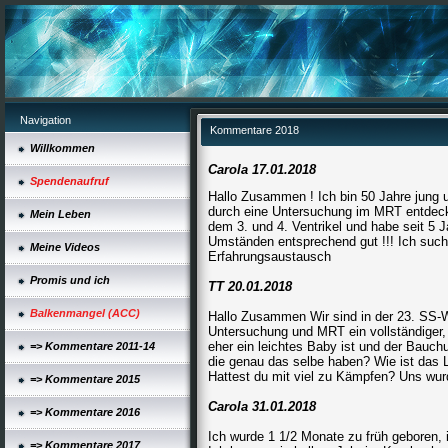
Navigation
Kommentare 2018
Willkommen
Carola 17.01.2018
Spendenaufruf
Hallo Zusammen ! Ich bin 50 Jahre jung
durch eine Untersuchung im MRT entdeckt
Mein Leben
dem 3. und 4. Ventrikel und habe seit 5 
Umständen entsprechend gut !!! Ich su
Meine Videos
Erfahrungsaustausch
Promis und ich
TT 20.01.2018
Balkenmangel (ACC)
Hallo Zusammen Wir sind in der 23. SS-
Untersuchung und MRT ein vollständiger, 
eher ein leichtes Baby ist und der Bauchu
=> Kommentare 2011-14
die genau das selbe haben? Wie ist das
Hattest du mit viel zu Kämpfen? Uns wurd
=> Kommentare 2015
Carola 31.01.2018
=> Kommentare 2016
Ich wurde 1 1/2 Monate zu früh geboren, 
=> Kommentare 2017