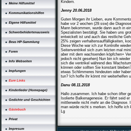
Kindern.
Meine Hilfsmittel
Jenny 20.06.2018
Kommunikationshilfen
Guten Morgen ihr Lieben, eure Kommentare
Eigene Hilfsmittel
habe vor 2 wochen (29.ssw) die Diagnose
Mann bekommen, wurde dann auch in einer
Spezialisten bestätigt. Sie haben uns g
Schwerbehidertenausweis
entwickelt ist und auch das restliche Ge
25% zeigen verhaltensauffälligkeiten, koo
Beas HP-Sammlung
Diese Woche war ich zur Kontrolle wiede
Seitenventrikel sich zum letzten mal mi
Foren
aber mit dem wachsenden köpfchen+ Verda
jedoch nicht gesehen) Nun bin ich wieder 
Info Webseiten
sich die ventrikel während des Wachstum
können oder sollten Sie konstant bleiben
Impfungen
etwas Schlimmeres hindeuten oder haben 
tun? Ich hoffe ihr könnt mir weiterhelfe
Eure Links
Danu 08.11.2018
Kinderlieder (Homepage)
Hallo zusammen. Ich habe schon öfter ges
Isolierte Balkenagenesie. Er fährt seid er
Gedichte und Geschichten
mittlerweile nicht mehr an die Diagnose.
man würde nicht s merken. Ich hoffe ich
Gästebuch
Lg
Privat
Impresum