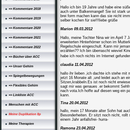
Hallo ich bin 19 Jahre und habe eine süße 
=> Kommentare 2018
auch unter Balkenmangel! Sie ist stark un
brei form machen kann das sie nicht im
=> Kommentare 2019
selber kochen für sie!!!liebe grüße
=> Kommentare 2020
Marion 09.03.2012
Hallo, meine Tochter Nina wir im April 7 
=> Kommentare 2021
erweiterten Hinterhörner schon im Mutterl
Regelschule eingeschult. Kann mir jeman
=> Kommentare 2022
erzählen?? Ich bin überrascht wieviel Ki
habe ich noch nichts im Internet gefund
=> Bücher über ACC
claudia 11.04.2012
=> Unser Gehirn
hallo ihr lieben ,ich dachte ich stehe mi
=> Spiegelbewegungen
jetzt 16 Monate alt ,und leidet auch an 
Sitzen,krabbeln.Es ist noch nicht erwies
=> Flexibles Gehirn
sagt mir was genaues .er bekommt Sehfr
nach vota.Ich hoffe auf diesen weg ein
kann.
=> Linkliste ACC
Tina 20.04.2012
Menschen mit ACC
hallo, mein 17 Monate alter Sohn hat au
Meine Duplikation 8p
Besonderheiten. Er sitzt noch nicht, rollt
einem Jahr anfallsfrei- hurra-
Meine Therapien
Ramona 23.04.2012