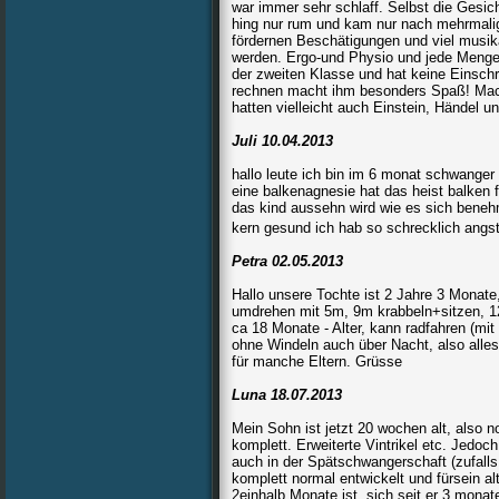
war immer sehr schlaff. Selbst die Gesic
hing nur rum und kam nur nach mehrmalige
fördernen Beschätigungen und viel musika
werden. Ergo-und Physio und jede Menge 
der zweiten Klasse und hat keine Einsch
rechnen macht ihm besonders Spaß! Mach
hatten vielleicht auch Einstein, Händel un
Juli 10.04.2013
hallo leute ich bin im 6 monat schwanger 
eine balkenagnesie hat das heist balken 
das kind aussehn wird wie es sich benehm
kern gesund ich hab so schrecklich angst
Petra 02.05.2013
Hallo unsere Tochte ist 2 Jahre 3 Monate
umdrehen mit 5m, 9m krabbeln+sitzen, 12
ca 18 Monate - Alter, kann radfahren (mit
ohne Windeln auch über Nacht, also alle
für manche Eltern. Grüsse
Luna 18.07.2013
Mein Sohn ist jetzt 20 wochen alt, also 
komplett. Erweiterte Vintrikel etc. Jedoc
auch in der Spätschwangerschaft (zufalls 
komplett normal entwickelt und fürsein alt
2einhalb Monate ist, sich seit er 3 monate 