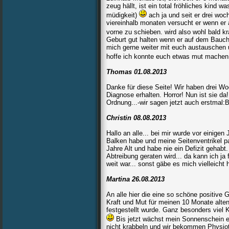
zeug hällt, ist ein total fröhliches kind 
müdigkeit)
ach ja und seit er drei woch
viereinhalb monaten versucht er wenn er 
vorne zu schieben. wird also wohl bald k
Geburt gut halten wenn er auf dem Bauch li
mich gerne weiter mit euch austauschen u
hoffe ich konnte euch etwas mut mache
Thomas 01.08.2013
Danke für diese Seite! Wir haben drei Wo
Diagnose erhalten. Horror! Nun ist sie da
Ordnung...-wir sagen jetzt auch erstmal:
Christin 08.08.2013
Hallo an alle... bei mir wurde vor einigen
Balken habe und meine Seitenventrikel para
Jahre Alt und habe nie ein Defizit gehabt
Abtreibung geraten wird... da kann ich ja
weit war... sonst gäbe es mich vielleicht 
Martina 26.08.2013
An alle hier die eine so schöne positive 
Kraft und Mut für meinen 10 Monate alt
festgestellt wurde. Ganz besonders viel K
Bis jetzt wächst mein Sonnenschein ei
nicht krabbeln und wir bekommen Physioth