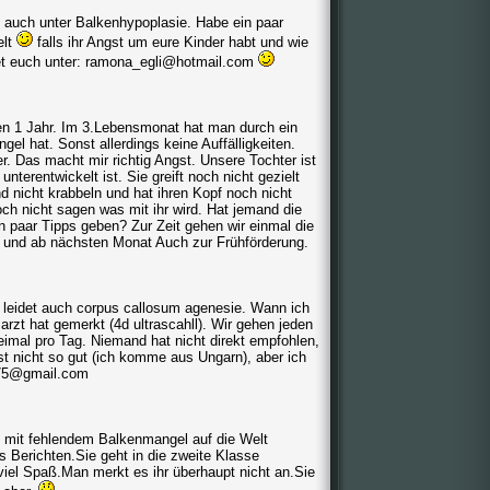
ide auch unter Balkenhypoplasie. Habe ein paar
elt
falls ihr Angst um eure Kinder habt und wie
det euch unter: ramona_egli@hotmail.com
gen 1 Jahr. Im 3.Lebensmonat hat man durch ein
el hat. Sonst allerdings keine Auffälligkeiten.
er. Das macht mir richtig Angst. Unsere Tochter ist
nterentwickelt ist. Sie greift noch nicht gezielt
 nicht krabbeln und hat ihren Kopf noch nicht
och nicht sagen was mit ihr wird. Hat jemand die
 paar Tipps geben? Zur Zeit gehen wir einmal die
und ab nächsten Monat Auch zur Frühförderung.
r leidet auch corpus callosum agenesie. Wann ich
rzt hat gemerkt (4d ultrascahll). Wir gehen jeden
imal pro Tag. Niemand hat nicht direkt empfohlen,
st nicht so gut (ich komme aus Ungarn), aber ich
a75@gmail.com
st mit fehlendem Balkenmangel auf die Welt
s Berichten.Sie geht in die zweite Klasse
iel Spaß.Man merkt es ihr überhaupt nicht an.Sie