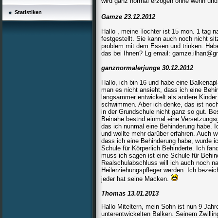
wird ganz normal erzogen ohne wenn und
Statistiken
Gamze 23.12.2012
Hallo , meine Tochter ist 15 mon. 1 tag 
festgestellt. Sie kann auch noch nicht s
problem mit dem Essen und trinken. Habe 
das bei Ihnen? Lg email: gamze.ilhan@
ganznormalerjunge 30.12.2012
Hallo, ich bin 16 und habe eine Balkenapl
man es nicht ansieht, dass ich eine Beh
langsammer entwickelt als andere Kinder.
schwimmen. Aber ich denke, das ist no
in der Grundschule nicht ganz so gut. B
Beinahe bestnd einmal eine Versetzungsge
das ich nunmal eine Behinderung habe. I
und wollte mehr darüber erfahren. Auch 
dass ich eine Behinderung habe, wurde ic
Schule für Körperlich Behinderte. Ich fa
muss ich sagen ist eine Schule für Behin
Realschulabschluss will ich auch noch n
Heilerziehungspfleger werden. Ich bezei
jeder hat seine Macken.
Thomas 13.01.2013
Hallo Miteltern, mein Sohn ist nun 9 Jahre
unterentwickelten Balken. Seinem Zwilling