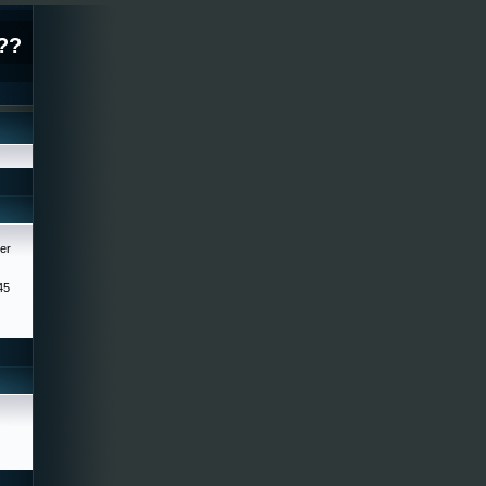
??
er
45