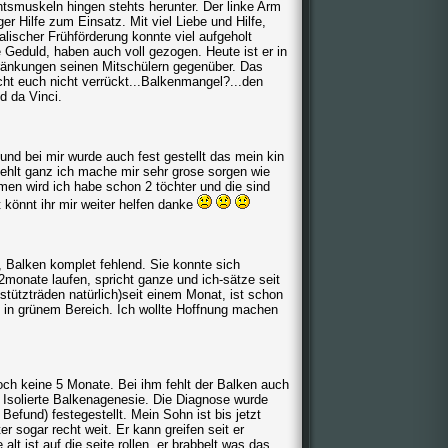
htsmuskeln hingen stehts herunter. Der linke Arm
r Hilfe zum Einsatz. Mit viel Liebe und Hilfe,
lischer Frühförderung konnte viel aufgeholt
Geduld, haben auch voll gezogen. Heute ist er in
ränkungen seinen Mitschülern gegenüber. Das
t euch nicht verrückt...Balkenmangel?...den
d da Vinci.
und bei mir wurde auch fest gestellt das mein kin
fehlt ganz ich mache mir sehr grose sorgen wie
en wird ich habe schon 2 töchter und die sind
 könnt ihr mir weiter helfen danke
, Balken komplet fehlend. Sie konnte sich
monate laufen, spricht ganze und ich-sätze seit
 stützträden natürlich)seit einem Monat, ist schon
s in grünem Bereich. Ich wollte Hoffnung machen
noch keine 5 Monate. Bei ihm fehlt der Balken auch
h Isolierte Balkenagenesie. Die Diagnose wurde
Befund) festegestellt. Mein Sohn ist bis jetzt
er sogar recht weit. Er kann greifen seit er
alt ist auf die seite rollen, er brabbelt was das