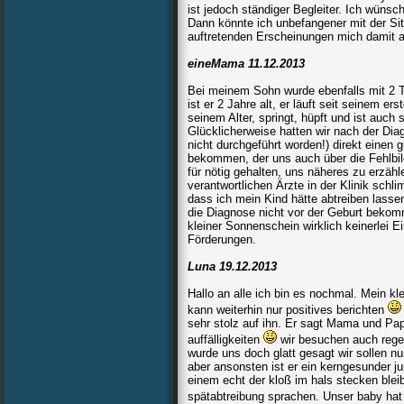
ist jedoch ständiger Begleiter. Ich wünsc
Dann könnte ich unbefangener mit der Sit
auftretenden Erscheinungen mich damit 
eineMama 11.12.2013
Bei meinem Sohn wurde ebenfalls mit 2 Tag
ist er 2 Jahre alt, er läuft seit seinem e
seinem Alter, springt, hüpft und ist auch 
Glücklicherweise hatten wir nach der Dia
nicht durchgeführt worden!) direkt einen g
bekommen, der uns auch über die Fehlbild
für nötig gehalten, uns näheres zu erzähl
verantwortlichen Ärzte in der Klinik schli
dass ich mein Kind hätte abtreiben lassen
die Diagnose nicht vor der Geburt bekom
kleiner Sonnenschein wirklich keinerlei 
Förderungen.
Luna 19.12.2013
Hallo an alle ich bin es nochmal. Mein kle
kann weiterhin nur positives berichten
sehr stolz auf ihn. Er sagt Mama und Pap
auffälligkeiten
wir besuchen auch rege
wurde uns doch glatt gesagt wir sollen nu
aber ansonsten ist er ein kerngesunder j
einem echt der kloß im hals stecken blei
spätabtreibung sprachen. Unser baby hat 