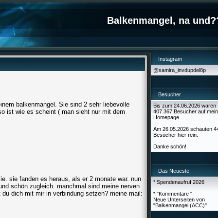
Balkenmangel, na und?
Instagram
@samira_invdupdel8p
Besucher
einem balkenmangel. Sie sind 2 sehr liebevolle
Bis zum 24.06.2026 waren
so ist wie es scheint ( man sieht nur mit dem
407.367 Besucher auf mein
Homepage.
Am 26.05.2026 schauten 4
Besucher hier rein.
Danke schön!
Das Neueste
e. sie fanden es heraus, als er 2 monate war. nun
* Spendenaufruf 2026
ig und schön zugleich. manchmal sind meine nerven
t du dich mit mir in verbindung setzen? meine mail:
* "Kommentare "
Neue Unterseiten von
"Balkenmangel (ACC)"