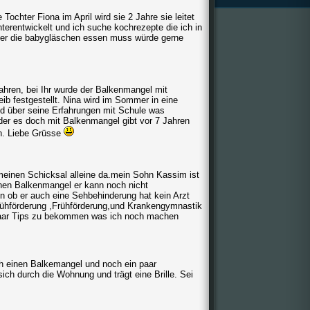
Tochter Fiona im April wird sie 2 Jahre sie leitet
terentwickelt und ich suche kochrezepte die ich in
mer die babygläschen essen muss würde gerne
Jahren, bei Ihr wurde der Balkenmangel mit
eib festgestellt. Nina wird im Sommer in eine
d über seine Erfahrungen mit Schule was
nder es doch mit Balkenmangel gibt vor 7 Jahren
en. Liebe Grüsse
t meinen Schicksal alleine da.mein Sohn Kassim ist
einen Balkenmangel er kann noch nicht
en ob er auch eine Sehbehinderung hat kein Arzt
ühförderung ,Frühförderung,und Krankengymnastik
 paar Tips zu bekommen was ich noch machen
ch einen Balkemangel und noch ein paar
 sich durch die Wohnung und trägt eine Brille. Sei