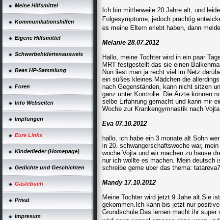
Meine Hilfsmittel
Ich bin mittlerweile 20 Jahre alt, und le
Folgesymptome, jedoch prächtig entwick
Kommunikationshilfen
es meine Eltern erlebt haben, dann mel
Eigene Hilfsmittel
Melanie 28.07.2012
Schwerbehidertenausweis
Hallo, meine Tochter wird in ein paar Ta
MRT festgestellt das sie einen Balkenmang
Beas HP-Sammlung
Nun liest man ja recht viel im Netz darüb
ein süßes kleines Mädchen die allerdings u
nach Gegenständen, kann nicht sitzen und
Foren
ganz unter Kontrolle. Die Ärzte können n
selbe Erfahrung gemacht und kann mir ein
Info Webseiten
Woche zur Krankengymnastik nach Vojta 
Impfungen
Eva 07.10.2012
Eure Links
hallo, ich habe ein 3 monate alt Sohn we
in 20. schwangerschaftswoche war, mein a
Kinderlieder (Homepage)
woche Vojta und wir machen zu hause dre
nur ich wollte es machen. Mein deutsch i
schreibe gerne uber das thema: tatarev
Gedichte und Geschichten
Mandy 17.10.2012
Gästebuch
Meine Tochter wird jetzt 9 Jahe alt.Sie i
Privat
gekommen.Ich kann bis jetzt nur positive
Grundschule.Das lernen macht ihr super v
Impresum