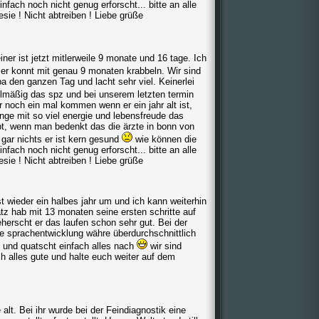
nfach noch nicht genug erforscht... bitte an alle
esie ! Nicht abtreiben ! Liebe grüße
iner ist jetzt mitlerweile 9 monate und 16 tage. Ich
er konnt mit genau 9 monaten krabbeln. Wir sind
a den ganzen Tag und lacht sehr viel. Keinerlei
lmäßig das spz und bei unserem letzten termin
r noch ein mal kommen wenn er ein jahr alt ist,
unge mit so viel energie und lebensfreude das
bt, wenn man bedenkt das die ärzte in bonn von
gar nichts er ist kern gesund
wie können die
nfach noch nicht genug erforscht... bitte an alle
esie ! Nicht abtreiben ! Liebe grüße
t wieder ein halbes jahr um und ich kann weiterhin
atz hab mit 13 monaten seine ersten schritte auf
erscht er das laufen schon sehr gut. Bei der
ne sprachentwicklung währe überdurchschnittlich
 und quatscht einfach alles nach
wir sind
ch alles gute und halte euch weiter auf dem
alt. Bei ihr wurde bei der Feindiagnostik eine