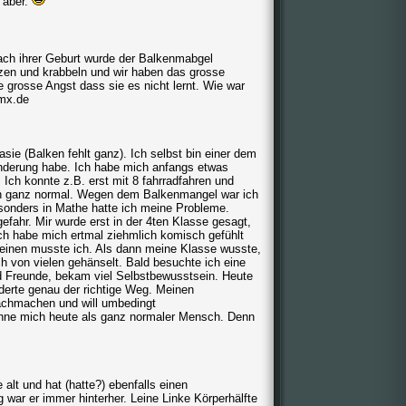
 aber.
nach ihrer Geburt wurde der Balkenmabgel
itzen und krabbeln und wir haben das grosse
grosse Angst dass sie es nicht lernt. Wie war
gmx.de
asie (Balken fehlt ganz). Ich selbst bin einer dem
inderung habe. Ich habe mich anfangs etwas
 Ich konnte z.B. erst mit 8 fahrradfahren und
ch ganz normal. Wegen dem Balkenmangel war ich
esonders in Mathe hatte ich meine Probleme.
fahr. Mir wurde erst in der 4ten Klasse gesagt,
ch habe mich ertmal ziehmlich komisch gefühlt
weinen musste ich. Als dann meine Klasse wusste,
h von vielen gehänselt. Bald besuchte ich eine
nd Freunde, bekam viel Selbstbewusstsein. Heute
derte genau der richtige Weg. Meinen
achmachen und will umbedingt
chne mich heute als ganz normaler Mensch. Denn
 alt und hat (hatte?) ebenfalls einen
 war er immer hinterher. Leine Linke Körperhälfte