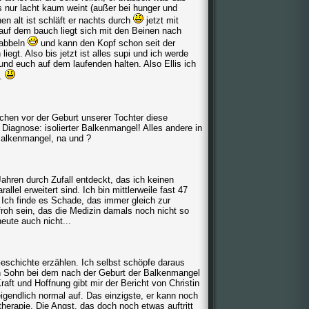
was nur lacht kaum weint (außer bei hunger und
en alt ist schläft er nachts durch
jetzt mit
auf dem bauch liegt sich mit den Beinen nach
rabbeln
und kann den Kopf schon seit der
egt. Also bis jetzt ist alles supi und ich werde
nd euch auf dem laufenden halten. Also Ellis ich
n.
chen vor der Geburt unserer Tochter diese
! Diagnose: isolierter Balkenmangel! Alles andere in
Balkenmangel, na und ?
 Jahren durch Zufall entdeckt, das ich keinen
llel erweitert sind. Ich bin mittlerweile fast 47
. Ich finde es Schade, das immer gleich zur
 froh sein, das die Medizin damals noch nicht so
heute auch nicht...
Geschichte erzählen. Ich selbst schöpfe daraus
en Sohn bei dem nach der Geburt der Balkenmangel
raft und Hoffnung gibt mir der Bericht von Christin
gendlich normal auf. Das einzigste, er kann noch
erapie. Die Angst, das doch noch etwas auftritt