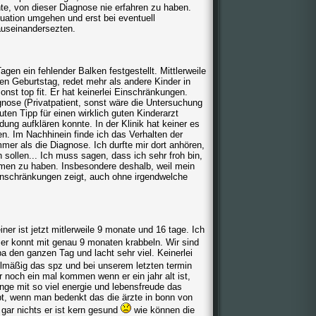
hte, von dieser Diagnose nie erfahren zu haben.
uation umgehen und erst bei eventuell
auseinandersezten.
en ein fehlender Balken festgestellt. Mittlerweile
rsten Geburtstag, redet mehr als andere Kinder in
sonst top fit. Er hat keinerlei Einschränkungen.
gnose (Privatpatient, sonst wäre die Untersuchung
uten Tipp für einen wirklich guten Kinderarzt
ung aufklären konnte. In der Klinik hat keiner es
en. Im Nachhinein finde ich das Verhalten der
mmer als die Diagnose. Ich durfte mir dort anhören,
 sollen... Ich muss sagen, dass ich sehr froh bin,
men zu haben. Insbesondere deshalb, weil mein
Einschränkungen zeigt, auch ohne irgendwelche
iner ist jetzt mitlerweile 9 monate und 16 tage. Ich
er konnt mit genau 9 monaten krabbeln. Wir sind
a den ganzen Tag und lacht sehr viel. Keinerlei
lmäßig das spz und bei unserem letzten termin
r noch ein mal kommen wenn er ein jahr alt ist,
unge mit so viel energie und lebensfreude das
bt, wenn man bedenkt das die ärzte in bonn von
gar nichts er ist kern gesund
wie können die