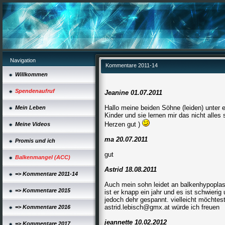
Navigation
Kommentare 2011-14
Willkommen
Spendenaufruf
Jeanine 01.07.2011
Hallo meine beiden Söhne (leiden) unter 
Mein Leben
Kinder und sie lernen mir das nicht alles 
Herzen gut )
Meine Videos
ma 20.07.2011
Promis und ich
gut
Balkenmangel (ACC)
Astrid 18.08.2011
=> Kommentare 2011-14
Auch mein sohn leidet an balkenhypoplasi
=> Kommentare 2015
ist er knapp ein jahr und es ist schwier
jedoch dehr gespannt. vielleicht möchtes
astrid.lebisch@gmx.at würde ich freuen
=> Kommentare 2016
jeannette 10.02.2012
=> Kommentare 2017