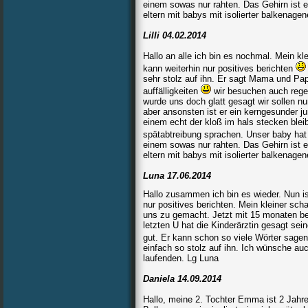
einem sowas nur rahten. Das Gehirn ist ei
eltern mit babys mit isolierter balkenagen
Lilli 04.02.2014
Hallo an alle ich bin es nochmal. Mein kle
kann weiterhin nur positives berichten
sehr stolz auf ihn. Er sagt Mama und Pap
auffälligkeiten
wir besuchen auch rege
wurde uns doch glatt gesagt wir sollen nu
aber ansonsten ist er ein kerngesunder j
einem echt der kloß im hals stecken blei
spätabtreibung sprachen. Unser baby hat 
einem sowas nur rahten. Das Gehirn ist ei
eltern mit babys mit isolierter balkenagen
Luna 17.06.2014
Hallo zusammen ich bin es wieder. Nun is
nur positives berichten. Mein kleiner sch
uns zu gemacht. Jetzt mit 15 monaten beh
letzten U hat die Kinderärztin gesagt sei
gut. Er kann schon so viele Wörter sagen
einfach so stolz auf ihn. Ich wünsche au
laufenden. Lg Luna
Daniela 14.09.2014
Hallo, meine 2. Tochter Emma ist 2 Jahre 