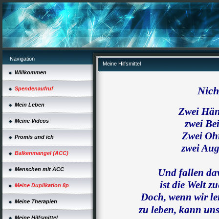
Navigation
Meine Hilfsmittel
Willkommen
Nich
Spendenaufruf
Mein Leben
Zwei Hän
Meine Videos
zwei Be
Zwei Oh
Promis und ich
zwei Aug
Balkenmangel (ACC)
Menschen mit ACC
Und fallen da
ist die Welt z
Meine Duplikation 8p
Doch, wenn wir l
Meine Therapien
zu leben, kann uns
Meine Hilfsmittel