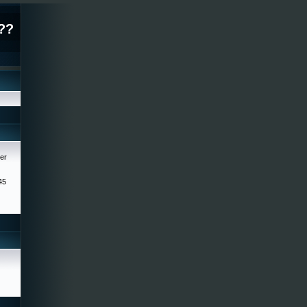
??
er
45