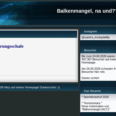
Balkenmangel, na und?
Instagram
@samira_invdupdel8p
rungsschale
Besucher
Bis zum 24.06.2026 waren
407.367 Besucher auf mein
Homepage.
Am 26.05.2026 schauten 4
Besucher hier rein.
Danke schön!
99 Hits) auf meiner Homepage! Dankeschön :))
Das Neueste
* Spendenaufruf 2026
* "Kommentare "
Neue Unterseiten von
"Balkenmangel (ACC)"