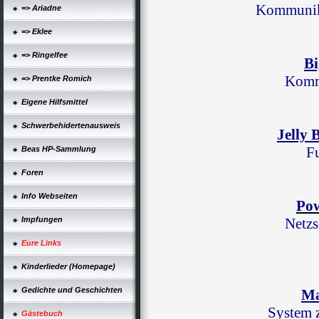
Kommunik
=> Ariadne
=> Eklee
=> Ringelfee
Bi
Komm
=> Prentke Romich
Eigene Hilfsmittel
Schwerbehidertenausweis
Jelly 
Fu
Beas HP-Sammlung
Foren
Info Webseiten
Pow
Impfungen
Netzs
Eure Links
Kinderlieder (Homepage)
Gedichte und Geschichten
Ma
System
Gästebuch