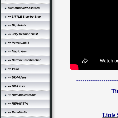
Kommunikationshilfen
=> LITTLE Step-by-Step
=> Big Points
=> Jelly Beamer Twist
=> PowerLink 4
=> Magic Arm
=> Batterieunterbrecher
=> Voxa
=> UK-Videos
*******************
=> UK-Links
Ti
=> Humanelektronik
=> REHAVISTA
=> RehaMedia
Little