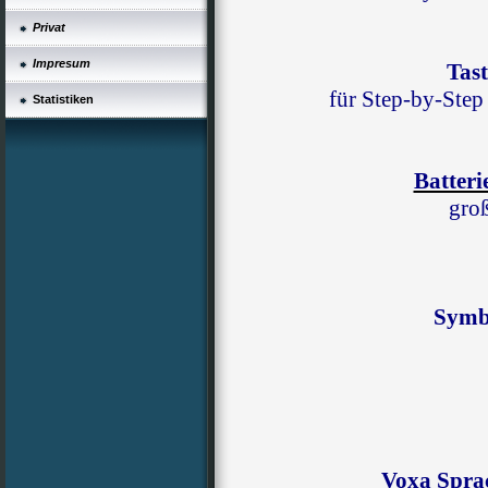
Privat
Impresum
Tas
für Step-by-Step
Statistiken
Batteri
groß
Symbo
Voxa Spra