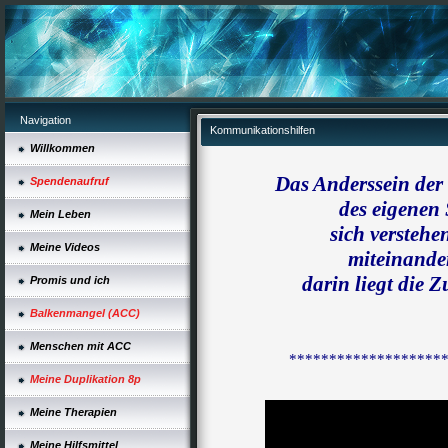
Navigation
Kommunikationshilfen
Willkommen
Das Anderssein der
Spendenaufruf
des eigenen 
Mein Leben
sich verstehe
Meine Videos
miteinander
darin liegt die 
Promis und ich
Balkenmangel (ACC)
Menschen mit ACC
*******************
Meine Duplikation 8p
Meine Therapien
Meine Hilfsmittel