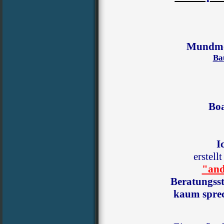
Mundmo
Ba
Bo
I
erstell
"and
Beratungsste
kaum spre