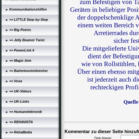
zum Befestigen von Ta
Geräten in beliebiger Pos
Kommunikationshilfen
der doppelschenklige A
=> LITTLE Step-by-Step
einem weiten Bereich ve
=> Big Points
Arretierrades du
sicher fes
=> Jelly Beamer Twist
Die mitgelieferte Un
=> PowerLink 4
dient der Befestig
=> Magic Arm
wie von Rollstühlen, 
Über einen ebenso mitg
=> Batterieunterbrecher
ist jederzeit auch 
=> Voxa
rechteckigen Prof
=> UK-Videos
Quelle
=> UK-Links
=> Humanelektronik
=> REHAVISTA
Kommentar zu dieser Seite hinzuf
=> RehaMedia
Dein Name: