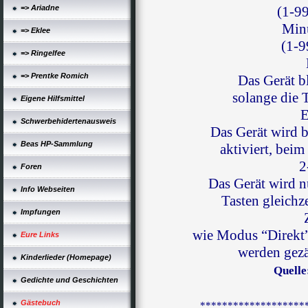
=> Ariadne
(1-9
Min
=> Eklee
(1-9
=> Ringelfee
=> Prentke Romich
Das Gerät bl
solange die 
Eigene Hilfsmittel
E
Schwerbehidertenausweis
Das Gerät wird b
Beas HP-Sammlung
aktiviert, beim
2
Foren
Das Gerät wird n
Info Webseiten
Tasten gleichz
Impfungen
wie Modus “Direkt”,
Eure Links
werden gezä
Kinderlieder (Homepage)
Quelle
Gedichte und Geschichten
Gästebuch
*******************