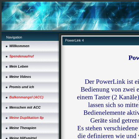
Navigation
PowerLink 4
Willkommen
Pow
Spendenaufruf
Mein Leben
Meine Videos
Der PowerLink ist ei
Promis und ich
Bedienung von zwei e
einem Taster (2 Kanäle)
Balkenmangel (ACC)
lassen sich so mitt
Menschen mit ACC
Bedienelemente aktiv
Meine Duplikation 8p
Geräte sind getren
Es stehen verschiedene
Meine Therapien
die definieren wie und 
Meine Hilfsmittel