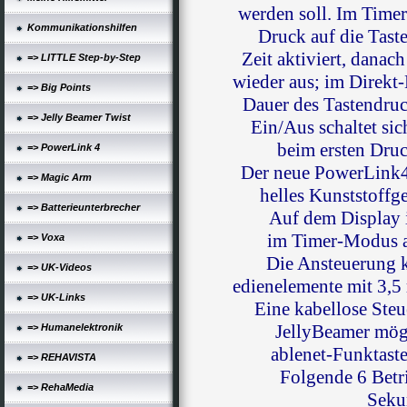
werden soll. Im Time
Kommunikationshilfen
Druck auf die Taste
Zeit aktiviert, danach
=> LITTLE Step-by-Step
wieder aus; im Direkt-
=> Big Points
Dauer des Tastendruc
=> Jelly Beamer Twist
Ein/Aus schaltet si
beim ersten Druc
=> PowerLink 4
Der neue PowerLink4 
=> Magic Arm
helles Kunststoffg
=> Batterieunterbrecher
Auf dem Display i
im Timer-Modus a
=> Voxa
Die Ansteuerung k
=> UK-Videos
edienelemente mit 3,5
=> UK-Links
Eine kabellose Steu
JellyBeamer mögl
=> Humanelektronik
ablenet-Funktaste
=> REHAVISTA
Folgende 6 Betr
=> RehaMedia
Seku