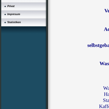
Privat
Ve
Impresum
Statistiken
A
selbstgeb
Was
Wa
H
St
Kaff