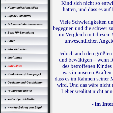
Kind sich nicht so entwi
Kommunikationshilfen
hatten, und dass es auf 
Eigene Hilfsmittel
Viele Schwierigkeiten u
Schwerbehidertenausweis
begegnen und die schwer zu
Beas HP-Sammlung
im Vergleich mit diesem 
unwesentlichen Angele
Foren
Info Webseiten
Jedoch auch den größte
Impfungen
und bewältigen – wenn fü
des betroffenen Kindes
Eure Links
was in unseren Kräften 
Kinderlieder (Homepage)
dass es im Rahmen seiner 
Gedichte und Geschichten
wird. Und das wäre nicht 
Lebensrealität nicht an
=> Sprüche und §§
=> Die Spezial-Mutter
- im Inte
=> wkw-Beitrag von Biggi