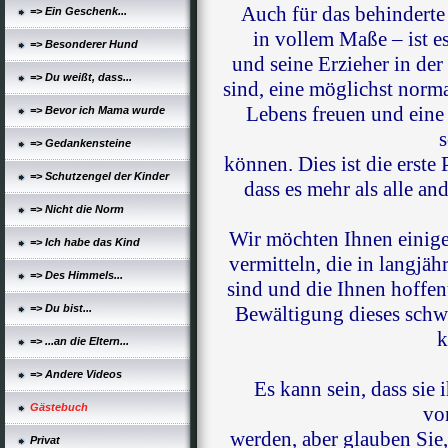
Auch für das behinderte 
=> Ein Geschenk...
in vollem Maße – ist e
=> Besonderer Hund
und seine Erzieher in de
=> Du weißt, dass...
sind, eine möglichst norm
Lebens freuen und eine
=> Bevor ich Mama wurde
s
=> Gedankensteine
können. Dies ist die erste
=> Schutzengel der Kinder
dass es mehr als alle an
=> Nicht die Norm
Wir möchten Ihnen einige
=> Ich habe das Kind
vermitteln, die in langjä
=> Des Himmels...
sind und die Ihnen hoffe
=> Du bist...
Bewältigung dieses schwi
k
=> ...an die Eltern...
=> Andere Videos
Es kann sein, dass sie
Gästebuch
vo
werden, aber glauben Sie, b
Privat