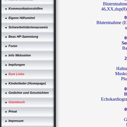
Blutentnahme
46,XX,dup(8)(
Kommunikationshilfen
0
Eigene Hilfsmittel
Blutentnahme
(El
u
Schwerbehidertenausweis
Beas HP-Sammlung
0
So
Foren
Ba
Info Webseiten
2
Impfungen
Haltu
Musku
Eure Links
Pla
Kinderlieder (Homepage)
0
Gedichte und Geschichten
H
Echokardiogra
Gästebuch
0
Privat
G
Impresum