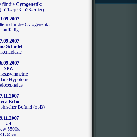
 für die
Cytogenetik
:
:p11->p23::p23->qter)
3.09.2007
tern)
für die Cytogenetik:
nauffällig
7.09.2007
no-Schädel
lkenaplasie
6.09.2007
SPZ
ngsasymmetrie
läre Hypotonie
giocephalus
7.11.2007
erz-Echo
phischer Befund (opB)
9.11.2007
U4
ew 5500g
KL 65cm