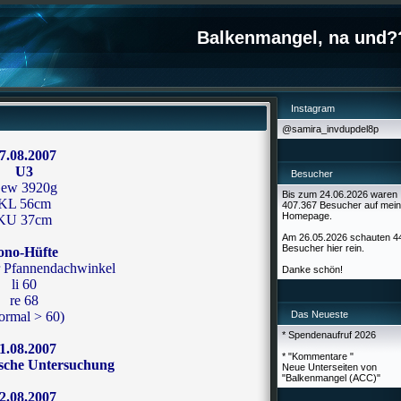
Balkenmangel, na und?
Instagram
@samira_invdupdel8p
7.08.2007
U3
Besucher
ew 3920g
Bis zum 24.06.2026 waren
KL 56cm
407.367 Besucher auf mein
Homepage.
KU 37cm
Am 26.05.2026 schauten 4
Besucher hier rein.
ono-Hüfte
r Pfannendachwinkel
Danke schön!
li 60
re 68
ormal > 60)
Das Neueste
* Spendenaufruf 2026
1.08.2007
* "Kommentare "
ische Untersuchung
Neue Unterseiten von
"Balkenmangel (ACC)"
2.08.2007