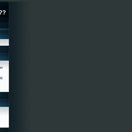
??
er
45