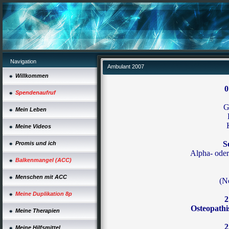
Navigation
Ambulant 2007
Willkommen
0
Spendenaufruf
G
Mein Leben
Meine Videos
S
Promis und ich
Alpha- ode
Balkenmangel (ACC)
Menschen mit ACC
(N
Meine Duplikation 8p
2
Osteopath
Meine Therapien
2
Meine Hilfsmittel