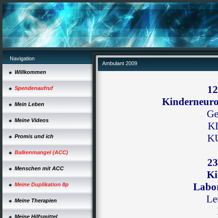
Navigation
Ambulant 2009
Willkommen
12
Spendenaufruf
Kinderneuro
Mein Leben
Ge
Meine Videos
K
KU
Promis und ich
Balkenmangel (ACC)
23
Menschen mit ACC
Ki
Labo
Meine Duplikation 8p
Le
Meine Therapien
Meine Hilfsmittel