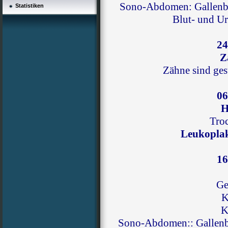
Sono
-
Abdomen: Gallenb
Statistiken
Blut- und U
24
Z
Zähne sind ges
06
H
Tro
Leukopla
16
Ge
K
K
Sono
-
Abdomen:
: Gallen