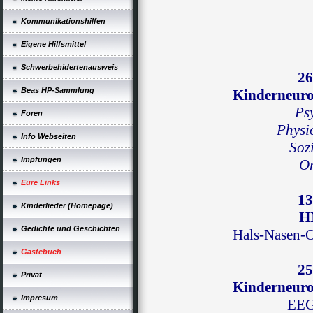
Kommunikationshilfen
Eigene Hilfsmittel
Schwerbehidertenausweis
26
Beas HP-Sammlung
Kinderneuro
Ps
Foren
Physi
Info Webseiten
Soz
Impfungen
O
Eure Links
13
Kinderlieder (Homepage)
H
Gedichte und Geschichten
Hals-Nasen-O
Gästebuch
25
Privat
Kinderneuro
Impresum
EEG