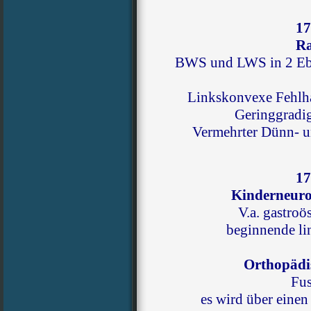
17
Ra
BWS und LWS in 2 Ebe
Linkskonvexe Fehl
Geringgradig
Vermehrter Dünn- 
17
Kinderneuro
V.a. gastro
beginnende li
Orthopädi
Fus
es wird über eine