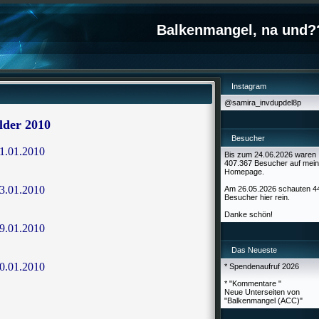
Balkenmangel, na und?
Instagram
@samira_invdupdel8p
lder 2010
Besucher
1.01.2010
Bis zum 24.06.2026 waren
407.367 Besucher auf mein
Homepage.
3.01.2010
Am 26.05.2026 schauten 4
Besucher hier rein.
Danke schön!
9.01.2010
Das Neueste
0.01.2010
* Spendenaufruf 2026
* "Kommentare "
Neue Unterseiten von
"Balkenmangel (ACC)"