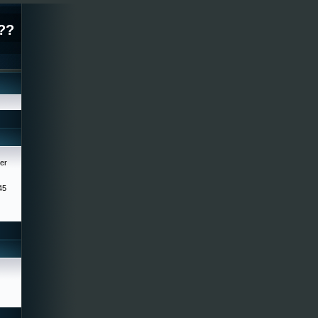
??
er
45