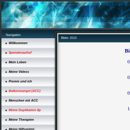
Navigation
Bilder 2010
Willkommen
Bi
Spendenaufruf
0
Mein Leben
Meine Videos
0
Promis und ich
Balkenmangel (ACC)
0
Menschen mit ACC
1
Meine Duplikation 8p
Meine Therapien
Meine Hilfsmittel