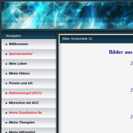
Navigation
Bilder Kinderklinik 10
Willkommen
Bilder aus
Spendenaufruf
2
Mein Leben
Meine Videos
Promis und ich
2
Balkenmangel (ACC)
Menschen mit ACC
Meine Duplikation 8p
2
Meine Therapien
Meine Hilfsmittel