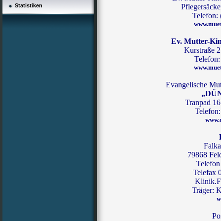
Statistiken
Pflegersäcke
Telefon:
www.muet
Ev. Mutter-Ki
Kurstraße 2
Telefon:
www.muet
Evangelische Mut
„DÜ
Tranpad 16
Telefon:
www.d
Falka
79868 Feld
Telefon
Telefax 
Klinik.
Träger:
w
Po