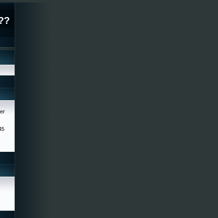
??
er
45