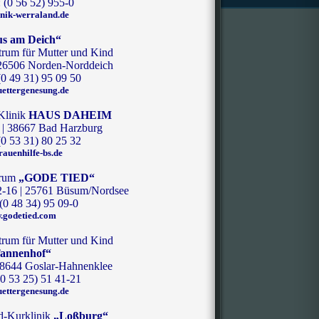
: (0 56 52) 955-0
nik-werraland.de
s am Deich“
trum für Mutter und Kind
 26506 Norden-Norddeich
(0 49 31) 95 09 50
ettergenesung.de
Klinik
HAUS DAHEIM
 | 38667 Bad Harzburg
(0 53 31) 80 25 32
rauenhilfe-bs.de
trum
„GODE TIED“
12-16 | 25761 Büsum/Nordsee
 (0 48 34) 95 09-0
.godetied.com
trum für Mutter und Kind
annenhof“
| 38644 Goslar-Hahnenklee
(0 53 25) 51 41-21
ettergenesung.de
d-Kurklinik
„Loßburg“