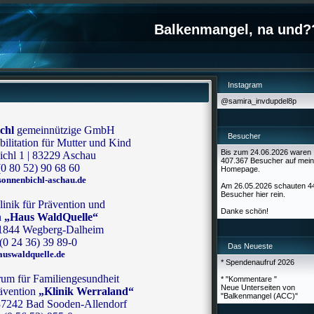
Balkenmangel, na und?
Instagram
@samira_invdupdel8p
chl
gemeinnützige GmbH
Besucher
ilitation für Mutter und Kind
Bis zum 24.06.2026 waren
chl 1 | 83229 Aschau
407.367 Besucher auf mein
(0 80 52) 90 68 60
Homepage.
sonnenbichl-aschau.de
Am 26.05.2026 schauten 4
Besucher hier rein.
inik für Prävention und
Danke schön!
n
„Haus WaldQuelle“
41844 Wegberg-Dalheim
 (0 24 36) 39 89-0
Das Neueste
uswaldquelle.de
* Spendenaufruf 2026
um für Familiengesundheit
* "Kommentare "
Neue Unterseiten von
rävention
„Klinik Werraland“
"Balkenmangel (ACC)"
37242 Bad Sooden-Allendorf