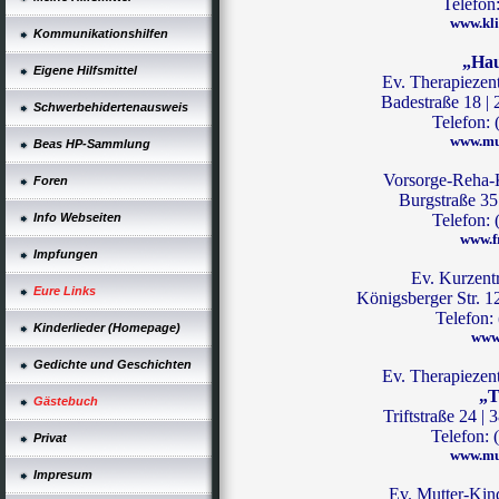
Telefon
www.kli
Kommunikationshilfen
„Hau
Eigene Hilfsmittel
Ev. Therapiezen
Badestraße 18 |
Schwerbehidertenausweis
Telefon: 
www.mu
Beas HP-Sammlung
Vorsorge-Reha-
Foren
Burgstraße 35
Info Webseiten
Telefon: 
www.f
Impfungen
Ev. Kurzen
Eure Links
Königsberger Str. 
Telefon:
Kinderlieder (Homepage)
www
Gedichte und Geschichten
Ev. Therapiezen
„T
Gästebuch
Triftstraße 24 
Telefon: 
Privat
www.mu
Impresum
Ev. Mutter-Kin