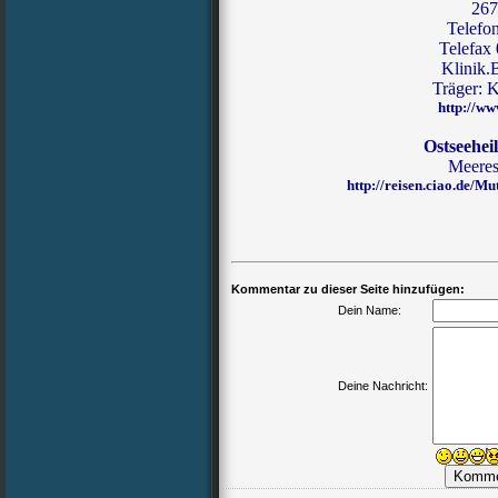
26
Telefo
Telefax 
Klinik
Träger:
http://ww
Ostseehei
Meeres
http://reisen.ciao.de/
Kommentar zu dieser Seite hinzufügen:
Dein Name:
Deine Nachricht: