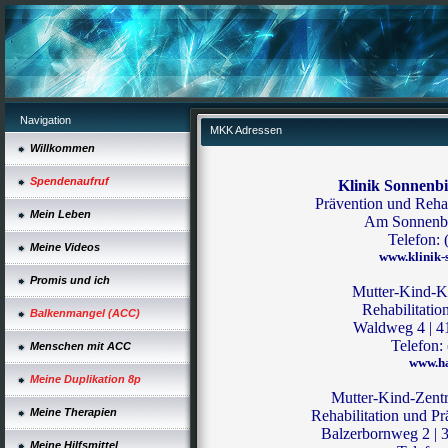
Navigation
MKK Adressen
Willkommen
Spendenaufruf
Klinik Sonnenbi
Prävention und Rehab
Mein Leben
Am Sonnenbi
Telefon: 
Meine Videos
www.klinik-
Promis und ich
Mutter-Kind-Kl
Rehabilitatio
Balkenmangel (ACC)
Waldweg 4 | 
Telefon:
Menschen mit ACC
www.ha
Meine Duplikation 8p
Mutter-Kind-Zentr
Meine Therapien
Rehabilitation und P
Balzerbornweg 2 | 
Meine Hilfsmittel