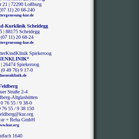
r 21 | 72290 Loßburg
 (07 11) 20 68-240
tergenesung-kur.de
nd-Kurklinik Scheidegg
5 | 88175 Scheidegg
 (07 11) 20 68-24
tergenesung-kur.de
terKindKlinik Spiekeroog
NENKLINIK“
 | 26474 Spiekeroog
 (0 49 76) 9 17-0
uenenklinik.de
Feldberg
uer Straße 2-4
berg-Altglashütten
 0 76 55 / 9 38-0
0 76 55 / 9 38 150
Feldberg@kur.org
 Kur + Reha GmbH
ww.kur.org
stfach 1640