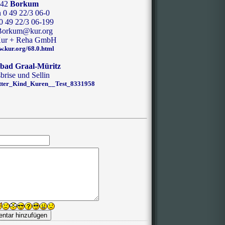
742
Borkum
n 0 49 22/3 06-0
0 49 22/3 06-199
.Borkum@kur.org
 Kur + Reha GmbH
w.kur.org/68.0.html
lbad Graal-Müritz
brise und Sellin
Mutter_Kind_Kuren__Test_8331958