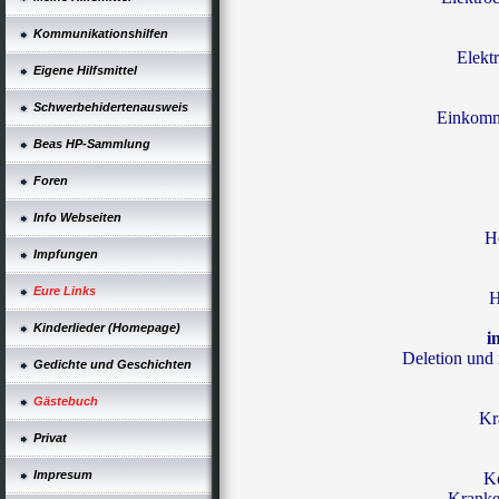
Kommunikationshilfen
Elekt
Eigene Hilfsmittel
Schwerbehidertenausweis
Einkomm
Beas HP-Sammlung
Foren
Info Webseiten
H
Impfungen
Eure Links
H
Kinderlieder (Homepage)
i
Deletion und 
Gedichte und Geschichten
Gästebuch
Kr
Privat
Impresum
K
Kranke