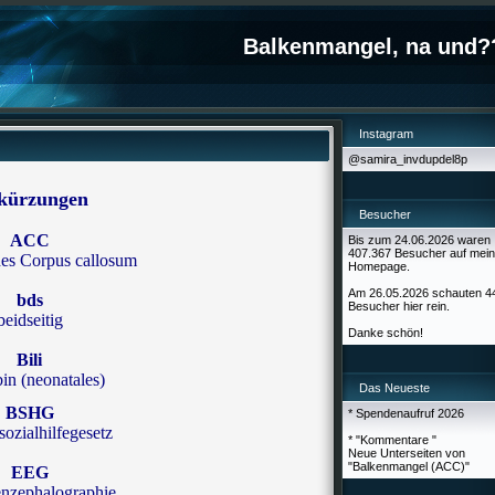
Balkenmangel, na und?
Instagram
@samira_invdupdel8p
kürzungen
Besucher
ACC
Bis zum 24.06.2026 waren
407.367 Besucher auf mein
es Corpus callosum
Homepage.
Am 26.05.2026 schauten 4
bds
Besucher hier rein.
beidseitig
Danke schön!
Bili
bin (neonatales)
Das Neueste
BSHG
* Spendenaufruf 2026
ozialhilfegesetz
* "Kommentare "
Neue Unterseiten von
"Balkenmangel (ACC)"
EEG
enzephalographie