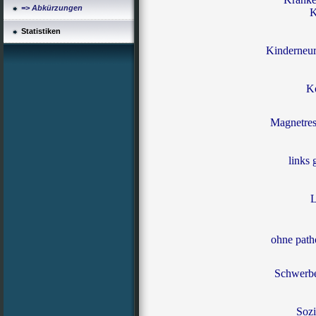
=> Abkürzungen
K
Statistiken
Kinderneur
K
Magnetre
links 
L
ohne path
Schwerbe
Sozi