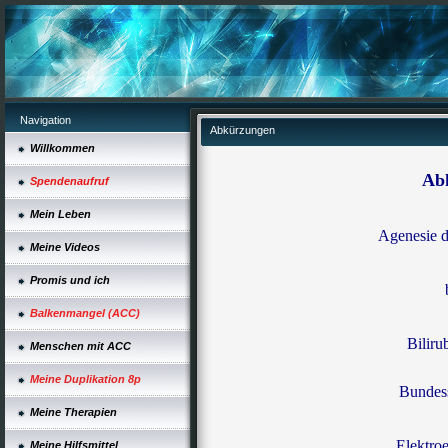
Navigation
Abkürzungen
Willkommen
Ab
Spendenaufruf
Mein Leben
Agenesie d
Meine Videos
Promis und ich
Balkenmangel (ACC)
Biliru
Menschen mit ACC
Meine Duplikation 8p
Bundess
Meine Therapien
Elektro
Meine Hilfsmittel