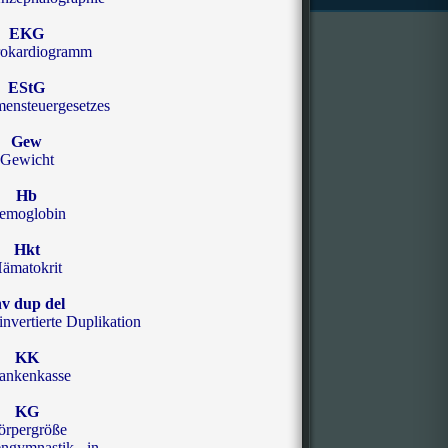
EKG
rokardiogramm
EStG
ensteuergesetzes
Gew
Gewicht
Hb
emoglobin
Hkt
ämatokrit
nv dup del
invertierte Duplikation
KK
ankenkasse
KG
örpergröße
ngymnastik, -in