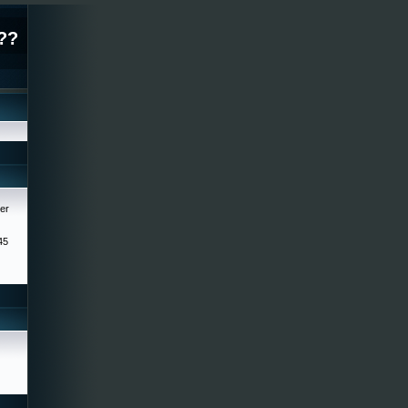
??
er
45