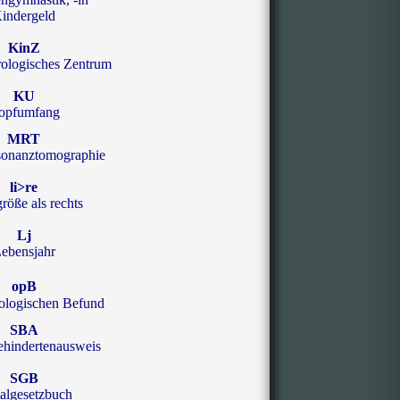
indergeld
KinZ
ologisches Zentrum
KU
opfumfang
MRT
sonanztomographie
li>re
größe als rechts
Lj
ebensjahr
opB
ologischen Befund
SBA
hindertenausweis
SGB
algesetzbuch