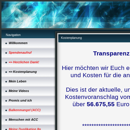
Navigation
Kostenplanung
Willkommen
Transparenz
Spendenaufruf
=> Herzlichen Dank!
Hier möchten wir Euch e
=> Kostenplanung
und Kosten für die a
Mein Leben
Dies ist der aktuelle, 
Meine Videos
Kostenvoranschlag vom
Promis und ich
über
56.675,55
Euro
Balkenmangel (ACC)
Menschen mit ACC
********************
Meine Duplikation 8p