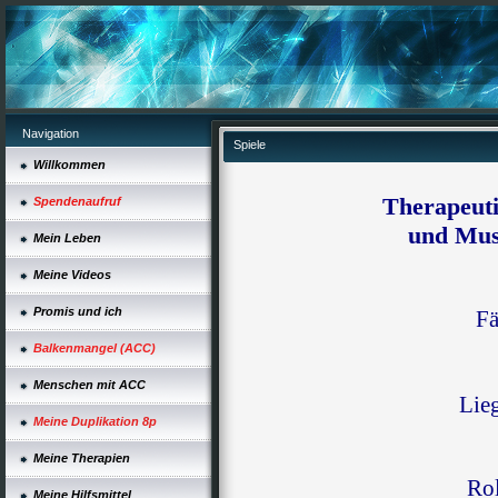
Navigation
Spiele
Willkommen
Therapeuti
Spendenaufruf
und Mus
Mein Leben
Meine Videos
Promis und ich
Fä
Balkenmangel (ACC)
Menschen mit ACC
Lie
Meine Duplikation 8p
Meine Therapien
Rol
Meine Hilfsmittel