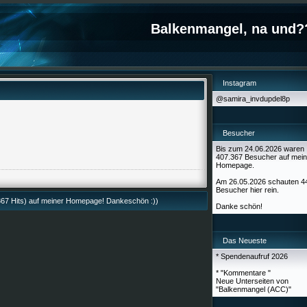
Balkenmangel, na und?
Instagram
@samira_invdupdel8p
Besucher
Bis zum 24.06.2026 waren
407.367 Besucher auf mein
Homepage.
Am 26.05.2026 schauten 4
Besucher hier rein.
67 Hits) auf meiner Homepage! Dankeschön :))
Danke schön!
Das Neueste
* Spendenaufruf 2026
* "Kommentare "
Neue Unterseiten von
"Balkenmangel (ACC)"