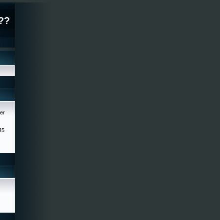
??
er
45