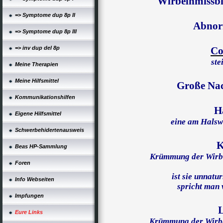
Wirbelnmissbi
=> Symptome dup 8p II
Abnor
=> Symptome dup 8p III
=> inv dup del 8p
Co
ste
Meine Therapien
Meine Hilfsmittel
Große Na
Kommunikationshilfen
H
Eigene Hilfsmittel
eine am Halsw
Schwerbehidertenausweis
K
Beas HP-Sammlung
Krümmung der Wirb
Foren
ist sie unnatu
Info Webseiten
spricht man
Impfungen
Eure Links
Krümmung der Wirb