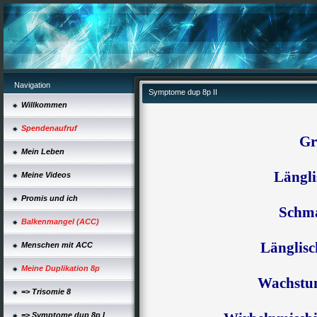
Navigation
Symptome dup 8p II
Willkommen
Spendenaufruf
Gr
Mein Leben
Längl
Meine Videos
Promis und ich
Schma
Balkenmangel (ACC)
Länglis
Menschen mit ACC
Meine Duplikation 8p
Wachstu
=> Trisomie 8
=> Symptome dup 8p I