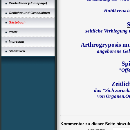
Kinderlieder (Homepage)
Hohlkreuz i
Gedichte und Geschichten
Gästebuch
S
seitliche Verbiegung
Privat
Impresum
Arthrogryposis mu
angeborene Gel
Statistiken
Spi
"Off
Zeitlic
das "Sich zurück
von Organen,Or
Kommentar zu dieser Seite hinzuf