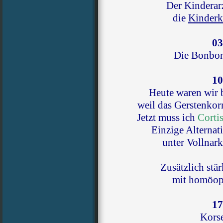
Der Kinderarz
die
Kinderk
03
Die Bonbons
10
Heute waren wir 
weil das Gerstenkor
Jetzt muss ich
Corti
Einzige Alternat
unter Vollnar
Zusätzlich stä
mit homöopa
17
Korse