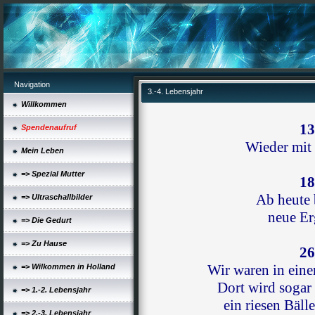
Navigation
3.-4. Lebensjahr
Willkommen
13
Spendenaufruf
Wieder mit 
Mein Leben
=> Spezial Mutter
18
Ab heute 
=> Ultraschallbilder
neue Er
=> Die Gedurt
=> Zu Hause
26
Wir waren in ein
=> Wilkommen in Holland
Dort wird sogar
=> 1.-2. Lebensjahr
ein riesen Bäll
=> 2.-3. Lebensjahr