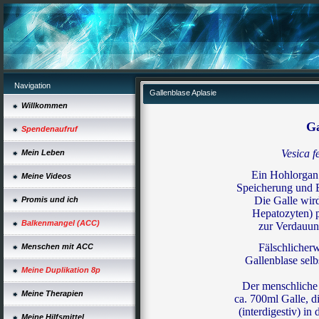
Navigation
Gallenblase Aplasie
Willkommen
Ga
Spendenaufruf
Vesica f
Mein Leben
Ein Hohlorgan 
Meine Videos
Speicherung und 
Die Galle wir
Promis und ich
Hepatozyten) 
Balkenmangel (ACC)
zur Verdauun
Fälschlicherw
Menschen mit ACC
Gallenblase selb
Meine Duplikation 8p
Der menschliche 
Meine Therapien
ca. 700ml Galle, d
(interdigestiv) in
Meine Hilfsmittel