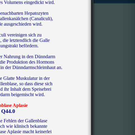
es Volumens eingedickt
wird
.
enachbarten Hepatozyten
allenkanälchen (Canaliculi),
le
ausgeschieden wird.
uli vereinigen sich zu
 die letztendlich die Galle
ngstrakt befördern.
der Nahrung in den Dünndarm
 die Produktion des Hormons
in der Dünndarmschleimhaut an.
e Glatte Muskulatur in der
enblase, so dass diese sich
 ihr Inhalt dem Speisebrei
darm beigemischt wird.
nblase Aplasie
Q44.0
he Fehlen der Gallenblase
sch wie klinisch bekannte
ase Aplasie macht keinerlei