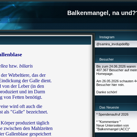
Balkenmangel, na und?
Instagram
@samira_invdupdel8p
llenblase
Besucher
ellea
bzw.
biliaris
Bis zum 24.06.2026 waren
407.367 Besucher auf mein
Homepage.
der Wirbeltiere, das der
Eindickung der
Galle dient.
Am 26.05.2026 schauten 4
Besucher hier rein.
d
von der Leber (in den
produziert und
im Darm
Danke schön!
g von Fetten be
nötigt.
eise wird oft auch die
Das Neueste
st als "Galle" bezeichnet.
* Spendenaufruf 2026
* "Kommentare "
Körper produziert täglich
Neue Unterseiten von
ie
zwischen den Mahlzeiten
"Balkenmangel (ACC)"
 der Gallenblase gespeichert