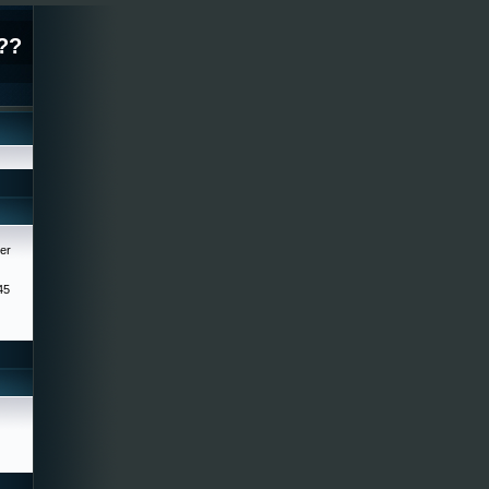
??
er
45