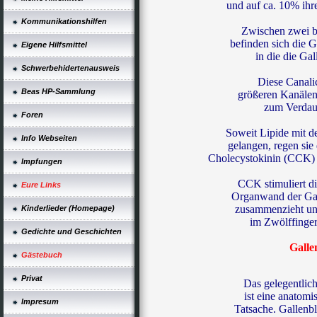
und auf ca. 10% ihr
Kommunikationshilfen
Zwischen zwei b
befinden sich die G
Eigene Hilfsmittel
in die die Gal
Schwerbehidertenausweis
Diese Canalic
Beas HP-Sammlung
größeren Kanälen,
zum Verdauu
Foren
Soweit Lipide mit 
Info Webseiten
gelangen, regen sie
Cholecystokinin (CCK) 
Impfungen
CCK stimuliert di
Eure Links
Organwand der Gall
zusammenzieht und
Kinderlieder (Homepage)
im Zwölffinger
Gedichte und Geschichten
Galle
Gästebuch
Privat
Das gelegentlic
ist eine anatomi
Impresum
Tatsache. Gallenbl